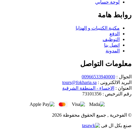
لوحة حسابي
روابط هامة
مكتبة الكتيبات و الهدايا
الدفع
التوظيف
اتصل بنا
المدونة
معلومات التواصل
الجوال :
00966533940000
البريد الالكترونى :
tours@fokharia.sa
العنوان :
الاحساء - المنطقة الشرقية
رقم الترخيص :
73101356
© الفوخرية , جميع الحقوق محفوظة 2026
صنع بكل ال
فى