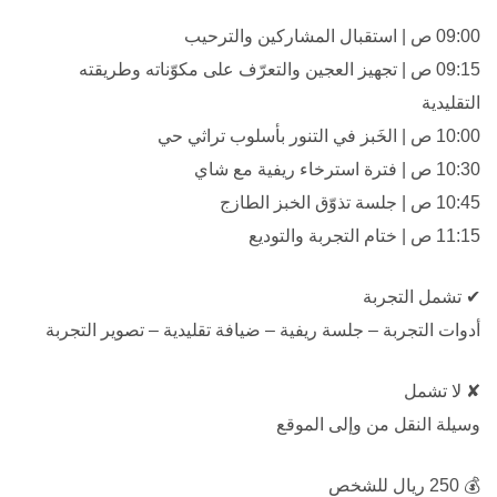
09:00 ص | استقبال المشاركين والترحيب
09:15 ص | تجهيز العجين والتعرّف على مكوّناته وطريقته
التقليدية
10:00 ص | الخَبز في التنور بأسلوب تراثي حي
10:30 ص | فترة استرخاء ريفية مع شاي
10:45 ص | جلسة تذوّق الخبز الطازج
11:15 ص | ختام التجربة والتوديع
✔
تشمل التجربة
أدوات التجربة – جلسة ريفية – ضيافة تقليدية – تصوير التجربة
✘
لا تشمل
وسيلة النقل من وإلى الموقع
💰
250 ريال للشخص