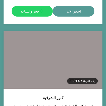
احجز الان
حجز واتساب
رقم الرحلة
FT02E5D
كنوز الشرقية
"رحلة كنوز الشرقية" هي مغامرة استكشافية تستمر خمسة