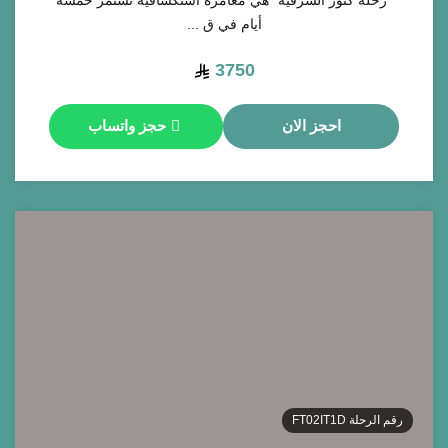
أيام في ق ...
3750
احجز الان
حجز واتساب
رقم الرحلة
FT02IT1D