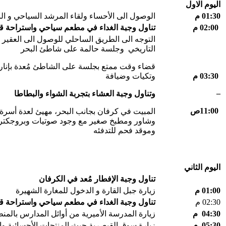
اليوم الاول
01:30
م
الوصول الى الأحساء ولقاء المرشد السياحي و ال
02:00
م
تناول وجبة الغداء في مطعم سياحي واستراحة ق
التوجه الى الطريق الساحلي للوصول الى العقير م
التاريخي وجلسة حالمة على شاطئ البحر
قضاء وقت ممتع بجلسة على الشاطئ مُعدة بإنارة
03:30
م
وتكيات وضيافة
–
وتناول وجبة العشاء بتجربة الشواء والبطاطا
11:00
ص
المبيت في كرفان بجانب البحر، مهيئ لعدة أسرة 
وشاور ومطبخ صغير مع وجود صوتيات وبروجكتر
وموقد فحم للتدفئه
اليوم الثاني
تناول وجبة الإفطار مُعد في الكرفان
01:00
م
زيارة جبل القارة و الدخول للمغارة الشهيرة
02:30 م
تناول وجبة الغداء في مطعم سياحي واستراحة ق
04:30
م
زيارة المدرسة الأميرية من أوائل المدارس بالمن
05:30
م
زيارة سوق القيصرية حيث المنتجات الأحسائية وا