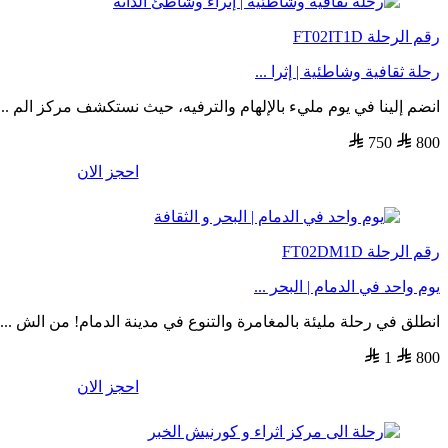
رقم الرحلة
FT02IT1D
رحلة ثقافية وشاطئية | إثرا ...
انضم إلينا في يوم مليء بالإلهام والترفيه، حيث نستكشف مركز الم ...
750
800
احجز الان
رقم الرحلة
FT02DM1D
يوم واحد في الدمام | البحر ...
انطلق في رحلة مليئة بالمغامرة والتنوع في مدينة الدمام! من الش ...
1
800
احجز الان