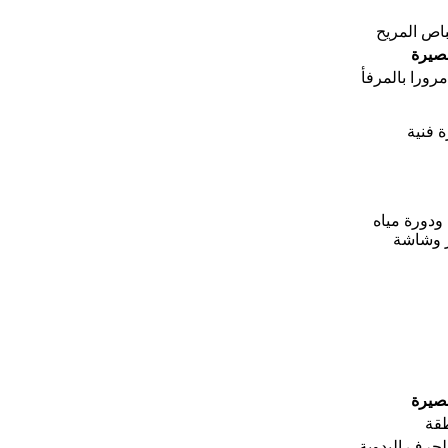
باص المريح
صيرة
رورا بالمرفأ
 فنية
ودورة مياه
 وشاشة
صيرة
طقة
لحرف اليدوية