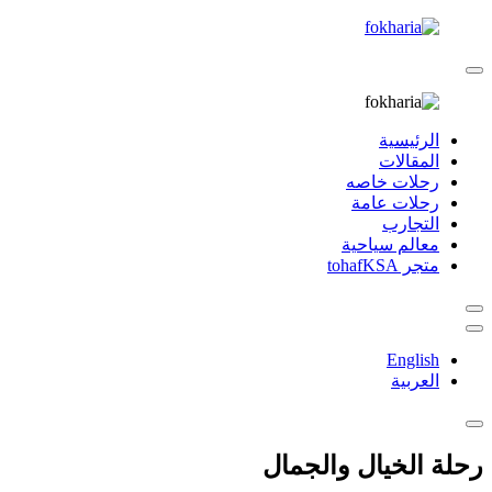
الرئيسية
المقالات
رحلات خاصه
رحلات عامة
التجارب
معالم سياحية
متجر tohafKSA
English
العربية
رحلة الخيال والجمال