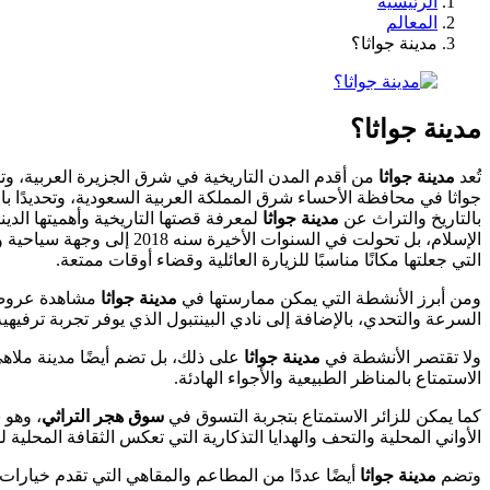
الرئيسية
المعالم
مدينة جواثا؟
مدينة جواثا؟
تُعد
مدينة جواثا
من أقدم المدن التاريخية في شرق الجزيرة العربية، وت
جواثا في محافظة الأحساء شرق المملكة العربية السعودية، وتحديدًا ب
بالتاريخ والتراث عن
مدينة جواثا
لمعرفة قصتها التاريخية وأهميتها الديني
الإسلام، بل تحولت في الس
التي جعلتها مكانًا مناسبًا للزيارة العائلية وقضاء أوقات ممتعة.
ومن أبرز الأنشطة التي يمكن ممارستها في
مدينة جواثا
مشاهدة عروض و
السرعة والتحدي، بالإضافة إلى نادي البينتبول الذي يوفر تجربة ترفي
ولا تقتصر الأنشطة في
مدينة جواثا
على ذلك، بل تضم أيضًا مدينة ملاه
الاستمتاع بالمناظر الطبيعية والأجواء الهادئة.
كما يمكن للزائر الاستمتاع بتجربة التسوق في
سوق هجر التراثي
، وهو 
الأواني المحلية والتحف والهدايا التذكارية التي تعكس الثقافة المحلية 
وتضم
مدينة جواثا
أيضًا عددًا من المطاعم والمقاهي التي تقدم خيارات 