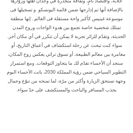
خلّابة، واقتصاد نامٍ، وثقافة متجذرة في وجدان أهلها وزوّارها
بالإضافة أنها تم إدارجها ضمن قائمة اليونسكو و تسجيلها فى
موسوعة غينيس كأكبر واحة مستقلة فى العالم . إنها منطقة
تمتلك شخصية خاصة تجمع بين هدوء الواحات وروح المدن
الحديثة، وتقدّم للزائر تجربة لا يمكن أن تتكرر في أي مكان آخر.
سواء كنت تبحث عن رحلة استكشاف في أعماق التاريخ، أو
مغامرة بين معالم الطبيعة، أو تسوق تراثي يعكس روح المكان،
ستجد أن الأحساء تقدّم لك ما يتجاوز التوقعات. ومع استمرار
التطوير السياحي ضمن رؤية المملكة 2030، باتت الأحساء اليوم
وجهة تستحق الزيارة وأكثر من مرّة، لما تمنحه من تنوّع وجمال
يجذب المسافر والباحث والمستكشف على حدّ سواء.