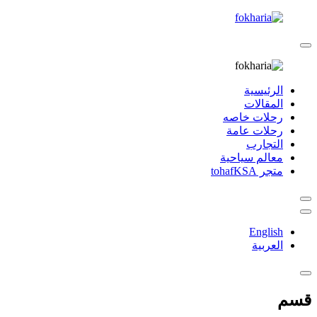
الرئيسية
المقالات
رحلات خاصه
رحلات عامة
التجارب
معالم سياحية
متجر tohafKSA
English
العربية
قسم