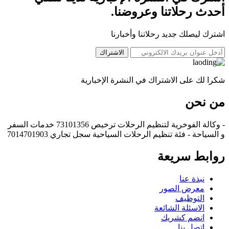
أحدث رحلاتنا وعروضنا.
اشترك ليصلك جديد رحلاتنا وأخبارنا
الاشتراك
شكرا لك على الاشتراك في النشرة الإخبارية
من نحن
- وكالة الفوخرية لتنظيم الرحلات ترخيص 73101356 خدمات السفر
و السياحة - فئة تنظيم الرحلات السياحية سجل تجاري 7014701903
روابط سريعة
نبذة عنا
معرض الصور
التوظيف
الاسئلة الشائعة
انضم كشريك
اتصل بنا