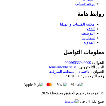
لوحة حسابي
روابط هامة
مكتبة الكتيبات و الهدايا
الدفع
التوظيف
اتصل بنا
المدونة
معلومات التواصل
الجوال :
00966533940000
البريد الالكترونى :
tours@fokharia.sa
العنوان :
الاحساء - المنطقة الشرقية
رقم الترخيص :
73101356
© الفوخرية , جميع الحقوق محفوظة 2026
صنع بكل ال
فى