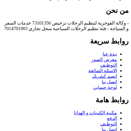
من نحن
- وكالة الفوخرية لتنظيم الرحلات ترخيص 73101356 خدمات السفر
و السياحة - فئة تنظيم الرحلات السياحية سجل تجاري 7014701903
روابط سريعة
نبذة عنا
معرض الصور
التوظيف
الاسئلة الشائعة
انضم كشريك
اتصل بنا
لوحة حسابي
روابط هامة
مكتبة الكتيبات و الهدايا
الدفع
التوظيف
اتصل بنا