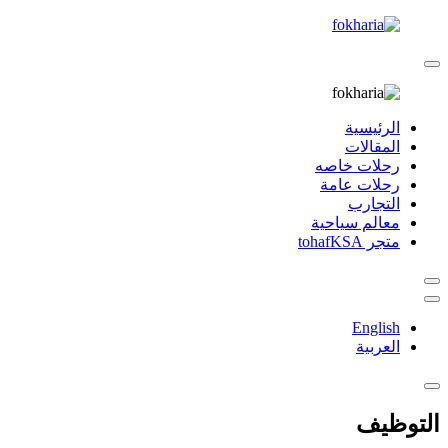
الرئيسية
المقالات
رحلات خاصه
رحلات عامة
التجارب
معالم سياحية
متجر tohafKSA
English
العربية
التوظيف